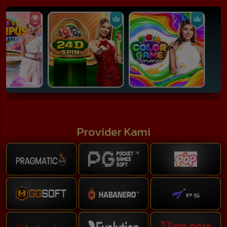
Provider Kami