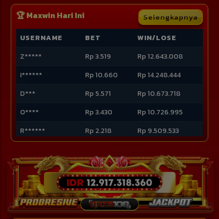
🏆 Maxwin Hari Ini
Selengkapnya
USERNAME
BET
WIN/LOSE
Z*****
Rp 3.519
Rp 12.643.008
I******
Rp 10.660
Rp 14.248.444
D***
Rp 5.571
Rp 10.673.718
O****
Rp 3.430
Rp 10.726.995
R******
Rp 2.218
Rp 9.509.533
T******
Rp 12.862
Rp 12.149.388
F*****
Rp 6.746
Rp 13.498.160