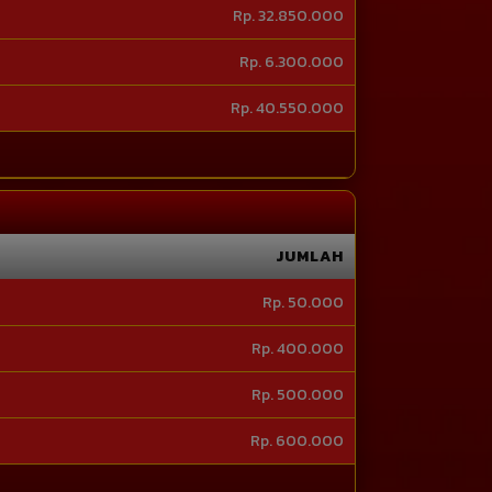
Rp. 40.550.000
Rp. 35.000.000
Rp. 48.700.000
JUMLAH
Rp. 500.000
Rp. 600.000
Rp. 450.000
Rp. 700.000