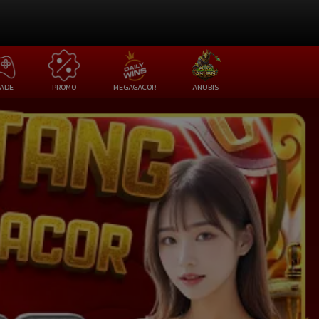
ADE
PROMO
MEGAGACOR
ANUBIS