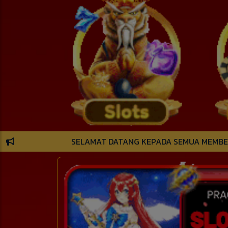
KEPADA SEMUA MEMBER QRIS108. AKSES MUDAH KE SITUS QRI