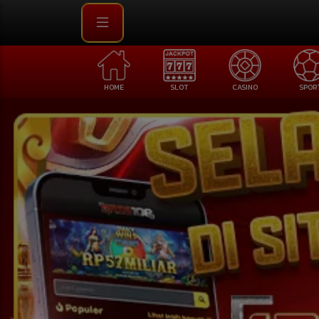
HOME
SLOT
CASINO
SPOR