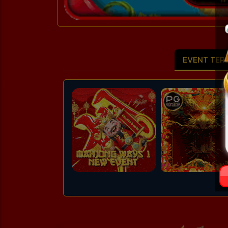
EVENT TER