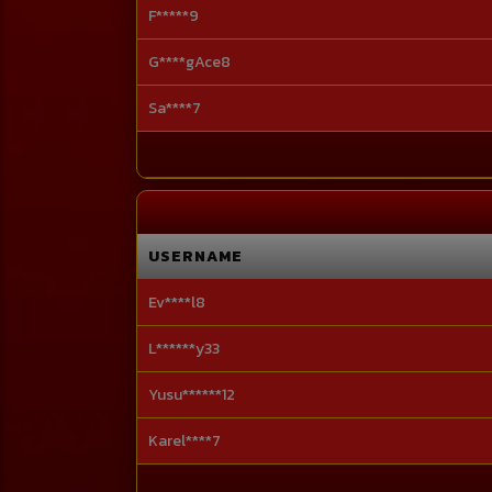
Sa****7
******eedy4
*****Star22
USERNAME
Yusu******12
Karel****7
Du****art25
V***Speed21